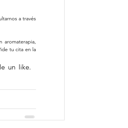
tarnos a través 
n aromaterapia, 
de tu cita en la 
e un like. 