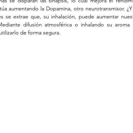
ás se disparan las sinapsis, lo cual mejora el rendimi
úa aumentando la Dopamina, otro neurotransmisor. ¿Y 
s se extrae que, su inhalación, puede aumentar nues
Mediante difusión atmosférica o inhalando su aroma 
ilizarlo de forma segura. 