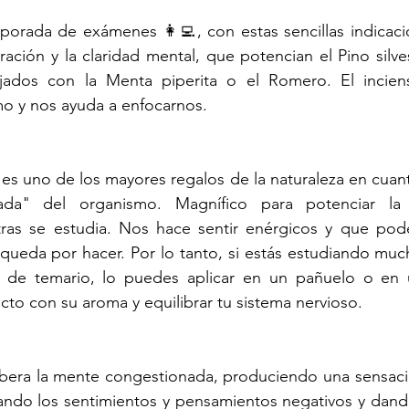
porada de exámenes 👩‍💻, con estas sencillas indicac
ación y la claridad mental, que potencian el Pino silvest
ados con la Menta piperita o el Romero. El incien
mo y nos ayuda a enfocarnos.
 es uno de los mayores regalos de la naturaleza en cuanto
mada" del organismo. Magnífico para potenciar la
ras se estudia. Nos hace sentir enérgicos y que pod
queda por hacer. Por lo tanto, si estás estudiando muc
 de temario, lo puedes aplicar en un pañuelo o en u
to con su aroma y equilibrar tu sistema nervioso. 
ibera la mente congestionada, produciendo una sensació
ando los sentimientos y pensamientos negativos y dando