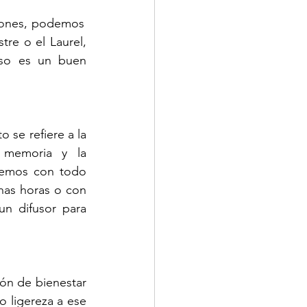
iones, podemos 
re o el Laurel, 
so es un buen 
 se refiere a la 
 memoria y la 
emos con todo  
has horas o con 
n difusor para 
n de bienestar 
 ligereza a ese 