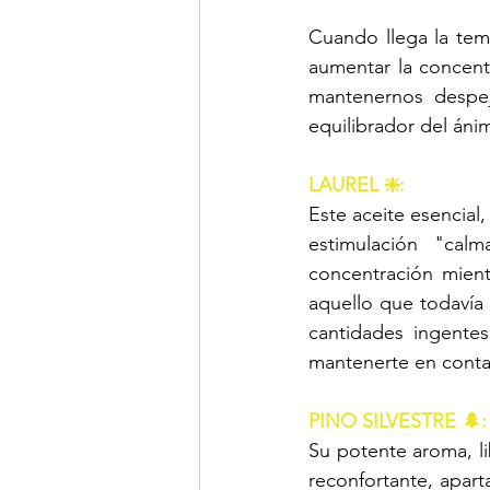
Cuando llega la tem
aumentar la concentr
mantenernos despej
equilibrador del áni
LAUREL ❇️:
Este aceite esencial,
estimulación "cal
concentración mient
aquello que todavía 
cantidades ingentes
mantenerte en contac
PINO SILVESTRE 🌲:
Su potente aroma, l
reconfortante, apart