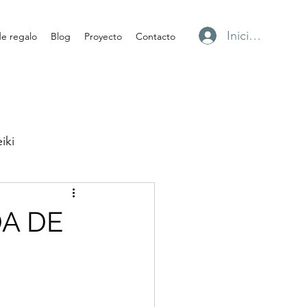
Iniciar sesión
de regalo
Blog
Proyecto
Contacto
iki
Gemas
A DE