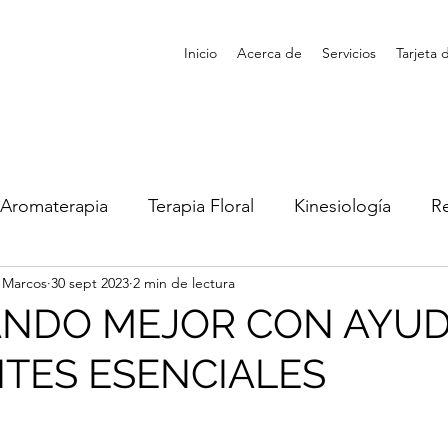
Inicio
Acerca de
Servicios
Tarjeta 
 Aromaterapia
Terapia Floral
Kinesiología
Re
l Marcos
30 sept 2023
2 min de lectura
terapia
Fitocosmética
Tarot
Astrología
ANDO MEJOR CON AYUD
ITES ESENCIALES
trellas.