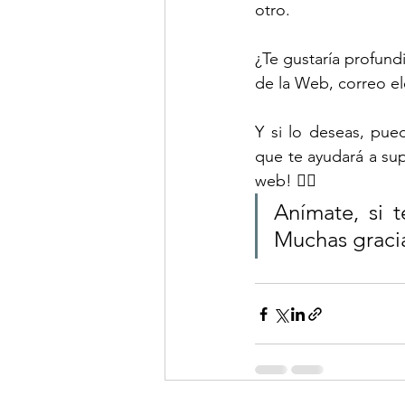
otro. 
¿Te gustaría profund
de la Web, correo e
Y si lo deseas, pued
que te ayudará a supe
web! 💆‍♀️
Anímate, si t
Muchas gracia