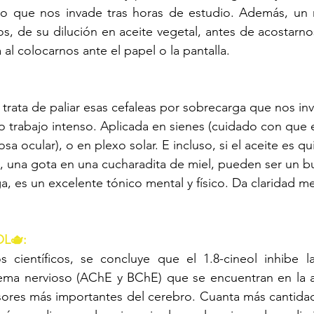
o que nos invade tras horas de estudio. Además, un 
s, de su dilución en aceite vegetal, antes de acostarnos
al colocarnos ante el papel o la pantalla.
 
trata de paliar esas cefaleas por sobrecarga que nos inv
o trabajo intenso. Aplicada en sienes (cuidado con que 
a ocular), o en plexo solar. E incluso, si el aceite es q
, una gota en una cucharadita de miel, pueden ser un b
a, es un excelente tónico mental y físico. Da claridad me
L🫖:
s científicos, se concluye que el 1.8-cineol inhibe l
tema nervioso (AChE y BChE) que se encuentran en la ac
ores más importantes del cerebro. Cuanta más cantidad 