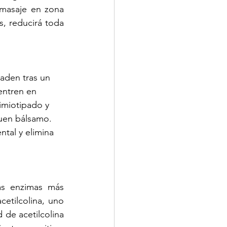
masaje en zona 
, reducirá toda 
aden tras un 
entren en 
uimiotipado y 
uen bálsamo. 
ntal y elimina 
as enzimas más 
etilcolina, uno 
de acetilcolina 