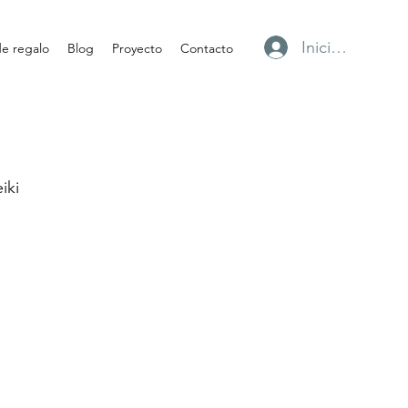
Iniciar sesión
de regalo
Blog
Proyecto
Contacto
iki
Gemas