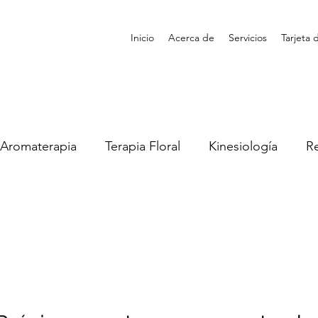
Inicio
Acerca de
Servicios
Tarjeta 
 Aromaterapia
Terapia Floral
Kinesiología
Re
terapia
Fitocosmética
Tarot
Astrología