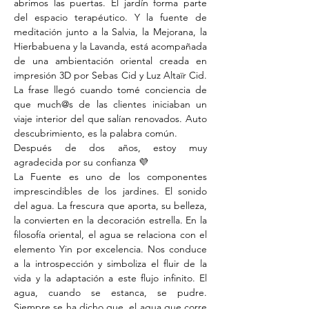
abrimos las puertas. El jardín forma parte 
del espacio terapéutico. Y la fuente de 
meditación junto a la Salvia, la Mejorana, la 
Hierbabuena y la Lavanda, está acompañada 
de una ambientación oriental creada en 
impresión 3D por Sebas Cid y Luz Altaïr Cid. 
La frase llegó cuando tomé conciencia de 
que much@s de las clientes iniciaban un 
viaje interior del que salían renovados. Auto 
descubrimiento, es la palabra común. 
Después de dos años, estoy muy 
agradecida por su confianza 💜
La Fuente es uno de los componentes 
imprescindibles de los jardines. El sonido 
del agua. La frescura que aporta, su belleza, 
la convierten en la decoración estrella. En la 
filosofía oriental, el agua se relaciona con el 
elemento Yin por excelencia. Nos conduce 
a la introspección y simboliza el fluir de la 
vida y la adaptación a este flujo infinito. El 
agua, cuando se estanca, se pudre. 
Siempre se ha dicho que, el agua que corre 