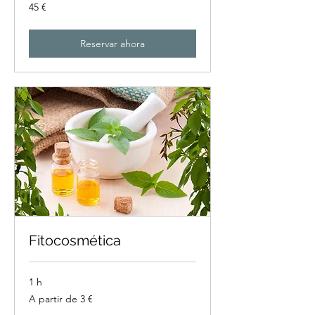
45
45 €
euros
Reservar ahora
Fitocosmética
1 h
A
A partir de 3 €
partir
de