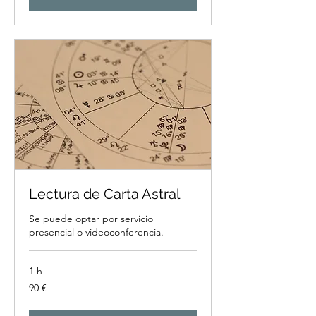
Lectura de Carta Astral
Se puede optar por servicio
presencial o videoconferencia.
1 h
90
90 €
euros