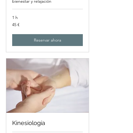
bienestar y relajación
1 h
45
45 €
euros
Reservar ahora
Kinesiología