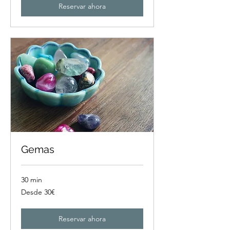
Reservar ahora
Gemas
30 min
Desde
Desde 30€
30€
Reservar ahora