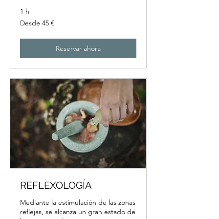
1 h
Desde
Desde 45 €
45
euros
Reservar ahora
REFLEXOLOGÍA
Mediante la estimulación de las zonas
reflejas, se alcanza un gran estado de