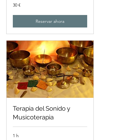
30
30 €
euros
Reservar ahora
Terapia del Sonido y
Musicoterapia
1 h