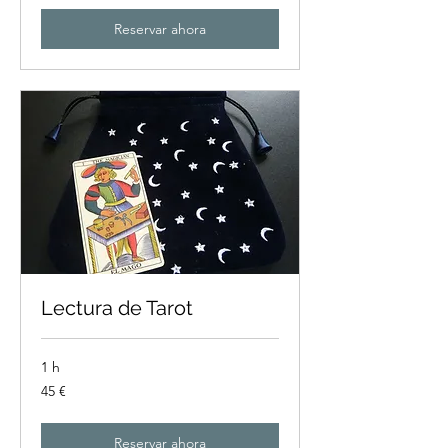
3
€
Reservar ahora
Lectura de Tarot
1 h
45
45 €
euros
Reservar ahora