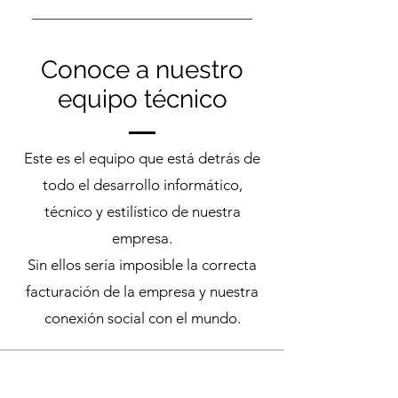
astróloga, que te explicará en
Las sesiones de Terapia Floral,
profundidad tu Carta. Para ampliar
Reiki, Tarot y Carta astral pueden
la información, podrás concertar
Conoce a nuestro
ser tanto presenciales como
nueva cita, abonando el importe
online. Las sesiones de
correspondiente.
equipo técnico
Kinesiología, Sonido, Reflexología
y Aromaterapia serán siempre
presenciales
Este es el equipo que está detrás de
todo el desarrollo informático,
técnico y estilístico de nuestra
empresa.
Sin ellos sería imposible la correcta
facturación de la empresa y nuestra
conexión social con el mundo.