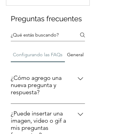
Preguntas frecuentes
Configurando las FAQs
General
¿Cómo agrego una
nueva pregunta y
respuesta?
Para agregar una nueva pregunta,
sigue estos pasos: Haz clic en el
¿Puede insertar una
botón de Administrar preguntas
imagen, video o gif a
frecuentes Desde el panel de
mis preguntas
control de tu sitio haz clic en