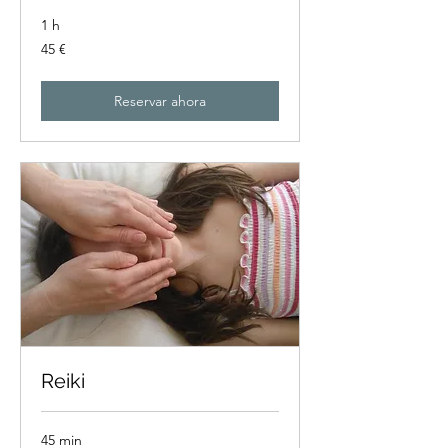
1 h
45
45 €
euros
Reservar ahora
Reiki
45 min